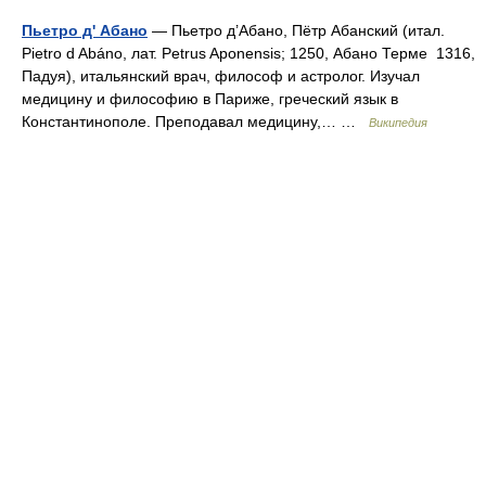
Пьетро д' Абано
— Пьетро д’Абано, Пётр Абанский (итал.
Pietro d Abáno, лат. Petrus Aponensis; 1250, Абано Терме 1316,
Падуя), итальянский врач, философ и астролог. Изучал
медицину и философию в Париже, греческий язык в
Константинополе. Преподавал медицину,… …
Википедия