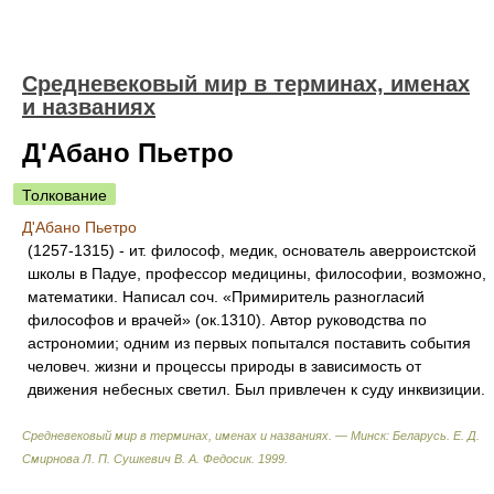
Средневековый мир в терминах, именах
и названиях
Д'Абано Пьетро
Толкование
Д'Абано Пьетро
(1257-1315) - ит. философ, медик, основатель аверроистской
школы в Падуе, профессор медицины, философии, возможно,
математики. Написал соч. «Примиритель разногласий
философов и врачей» (ок.1310). Автор руководства по
астрономии; одним из первых попытался поставить события
человеч. жизни и процессы природы в зависимость от
движения небесных светил. Был привлечен к суду инквизиции.
Средневековый мир в терминах, именах и названиях. — Минск: Беларусь
.
Е. Д.
Смирнова Л. П. Сушкевич В. А. Федосик
.
1999
.