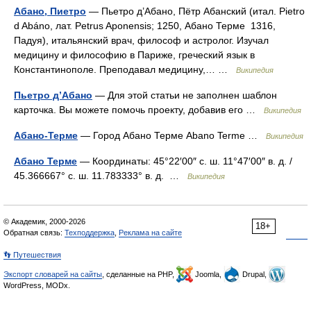
Абано, Пиетро
— Пьетро д’Абано, Пётр Абанский (итал. Pietro
d Abáno, лат. Petrus Aponensis; 1250, Абано Терме 1316,
Падуя), итальянский врач, философ и астролог. Изучал
медицину и философию в Париже, греческий язык в
Константинополе. Преподавал медицину,… …
Википедия
Пьетро д’Абано
— Для этой статьи не заполнен шаблон
карточка. Вы можете помочь проекту, добавив его …
Википедия
Абано-Терме
— Город Абано Терме Abano Terme …
Википедия
Абано Терме
— Координаты: 45°22′00″ с. ш. 11°47′00″ в. д. /
45.366667° с. ш. 11.783333° в. д. …
Википедия
© Академик, 2000-2026
18+
Обратная связь:
Техподдержка
,
Реклама на сайте
👣 Путешествия
Экспорт словарей на сайты
, сделанные на PHP,
Joomla,
Drupal,
WordPress, MODx.